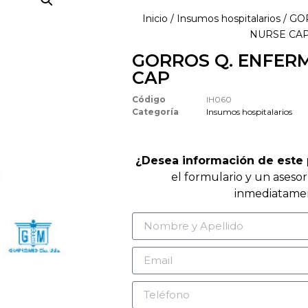
Inicio
/
Insumos hospitalarios
/ GO
NURSE CA
GORROS Q. ENFER
CAP
Código
IH060
Categoría
Insumos hospitalarios
¿Desea información de este
el formulario y un aseso
inmediatame