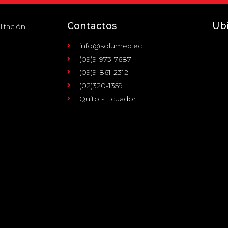
Contactos
Ub
litación
info@solumed.ec
(09)9-973-7687
(09)9-861-2312
(02)320-1359
Quito - Ecuador