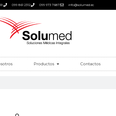
59
099 861 2312
099 973 7687
info@solumed.ec
sotros
Productos
Contactos