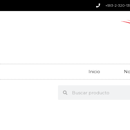
+593-2-320-13
Inicio
No