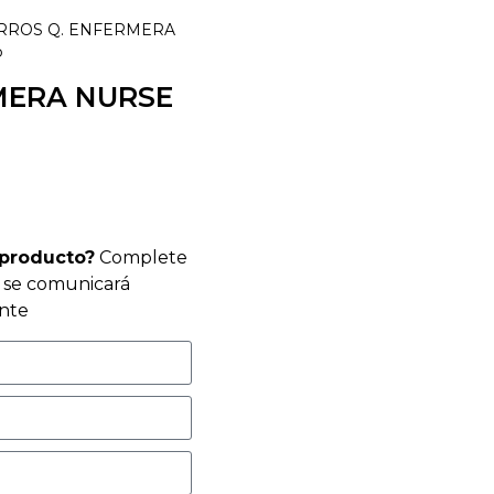
RROS Q. ENFERMERA
P
MERA NURSE
 producto?
Complete
r se comunicará
nte