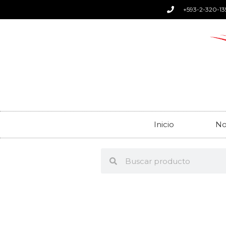
+593-2-320-13
Inicio
No