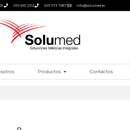
59
099 861 2312
099 973 7687
info@solumed.ec
sotros
Productos
Contactos