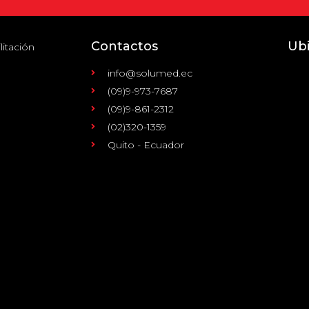
Contactos
Ub
litación
info@solumed.ec
(09)9-973-7687
(09)9-861-2312
(02)320-1359
Quito - Ecuador