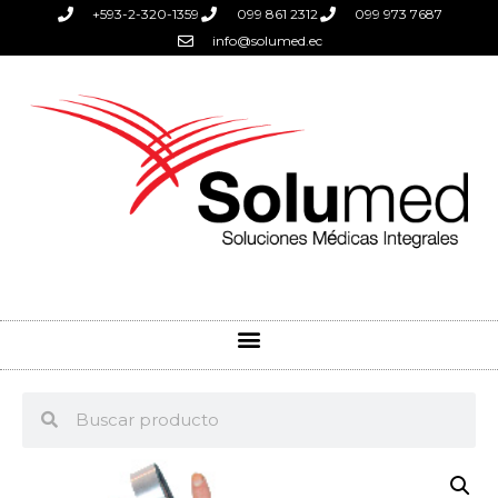
+593-2-320-1359
099 861 2312
099 973 7687
info@solumed.ec