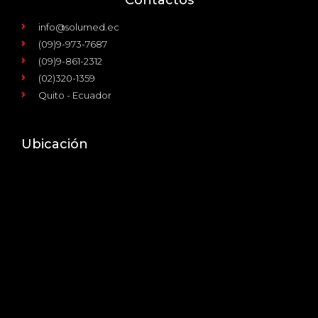
info@solumed.ec
(09)9-973-7687
(09)9-861-2312
(02)320-1359
Quito - Ecuador
Ubicación