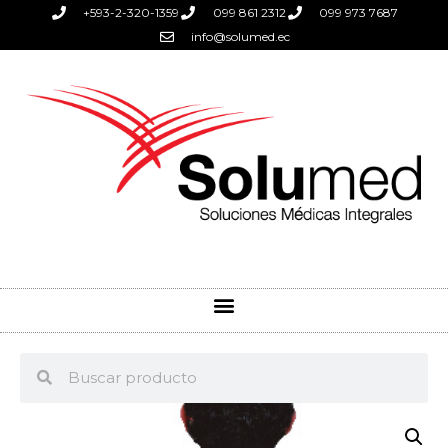
+593-2-320-1359
099 861 2312
099 973 7687
info@solumed.ec