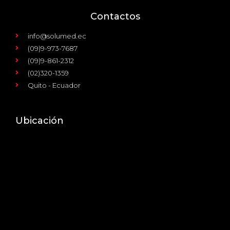
Contactos
info@solumed.ec
(09)9-973-7687
(09)9-861-2312
(02)320-1359
Quito - Ecuador
Ubicación