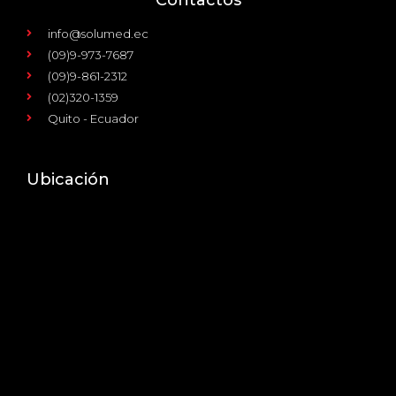
info@solumed.ec
(09)9-973-7687
(09)9-861-2312
(02)320-1359
Quito - Ecuador
Ubicación