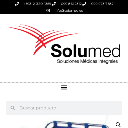
+593-2-320-1359
099 861 2312
099 973 7687
info@solumed.ec