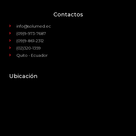
Contactos
info@solumed.ec
(09)9-973-7687
(09)9-861-2312
(02)320-1359
Quito - Ecuador
Ubicación