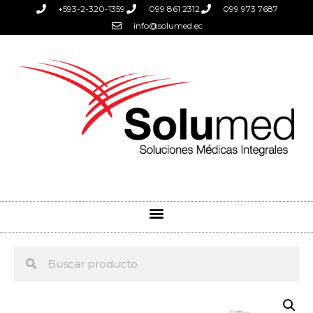
+593-2-320-1359
099 861 2312
099 973 7687
info@solumed.ec