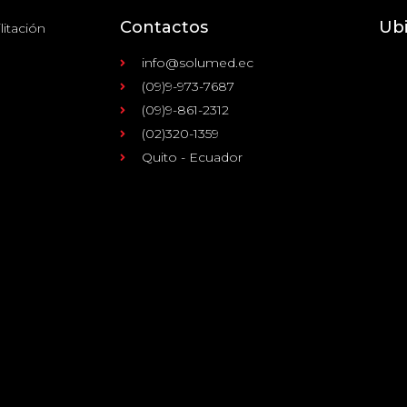
Contactos
Ub
litación
info@solumed.ec
(09)9-973-7687
(09)9-861-2312
(02)320-1359
Quito - Ecuador