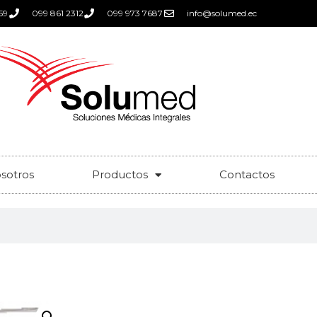
59
099 861 2312
099 973 7687
info@solumed.ec
sotros
Productos
Contactos