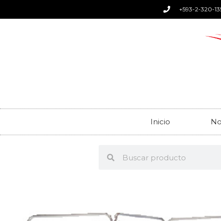
+593-2-320-13
Inicio
No