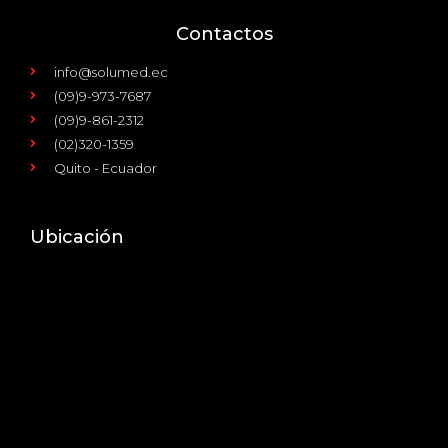
Contactos
info@solumed.ec
(09)9-973-7687
(09)9-861-2312
(02)320-1359
Quito - Ecuador
Ubicación