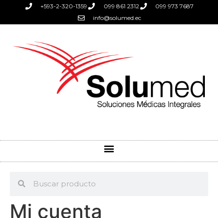
+593-2-320-1359
099 861 2312
099 973 7687
info@solumed.ec
Mi cuenta