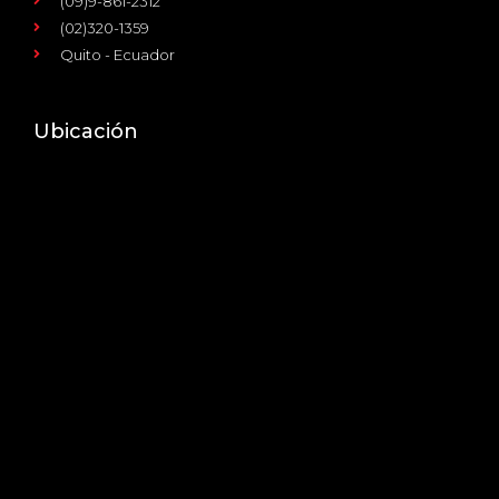
(09)9-861-2312
(02)320-1359
Quito - Ecuador
Ubicación