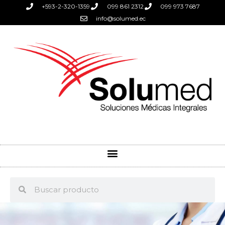
+593-2-320-1359
099 861 2312
099 973 7687
info@solumed.ec